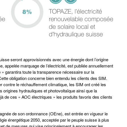
isse seront approvisionnés avec une énergie dont l’origine
ne, appelée marquage de l’électricité, est publiée annuellement
e » garantira toute la transparence nécessaire sur la
Cette obligation concerne bien entendu les clients des SIM.
ter contre le réchauffement climatique, les SIM ont créé les
 origines hydrauliques et photovoltaïque ainsi que la
jà de ces « AOC électriques » les produits favoris des clients
mpagnée de son ordonnance (OEne), est entrée en vigueur le
atégie énergétique 2050, acceptée par le peuple suisse à plus
uet de mesures qui vise principalement à encourager les