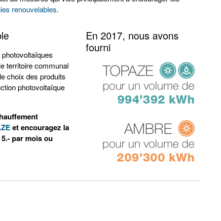
ies renouvelables
.
le
En 2017, nous avons
fourni
s photovoltaïques
 le territoire communal
e choix des produits
tion photovoltaïque
échauffement
AZE
et encouragez la
5.- par mois ou